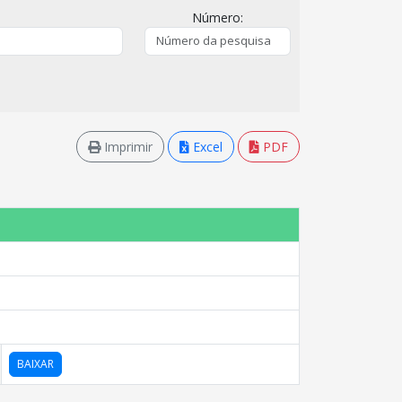
Número:
Imprimir
Excel
PDF
BAIXAR