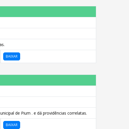
as.
BAIXAR
icipal de Pium . e dá providências correlatas.
BAIXAR