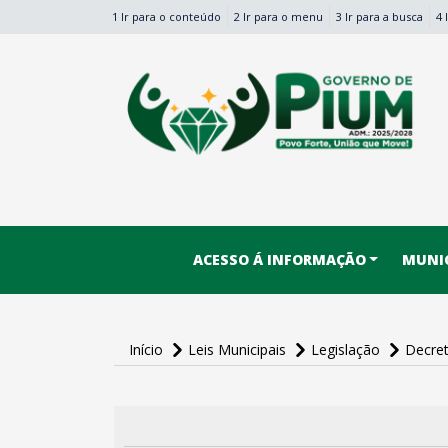
1 Ir para o conteúdo
2 Ir para o menu
3 Ir para a busca
4 
conteúdo do menu
ACESSO Á INFORMAÇÃO
MUNIC
Início
Leis Municipais
Legislação
Decre
conteúdo
principal