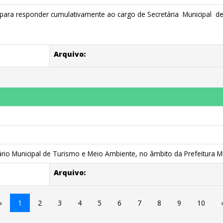
para responder cumulativamente ao cargo de Secretária Municipal d
s
Arquivo:
 Municipal de Turismo e Meio Ambiente, no âmbito da Prefeitura Mun
Arquivo:
«
1
2
3
4
5
6
7
8
9
10