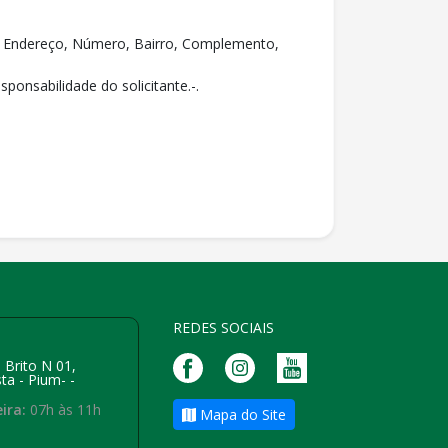
EP, Endereço, Número, Bairro, Complemento,
sponsabilidade do solicitante.-.
REDES SOCIAIS
 Brito N 01,
ta - Pium- -
ira:
07h às 11h
Mapa do Site