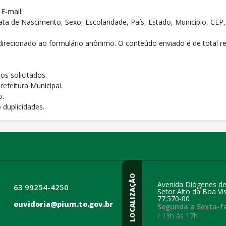
E-mail.
Data de Nascimento, Sexo, Escolaridade, País, Estado, Município, C
redirecionado ao formulário anônimo. O conteúdo enviado é de total re
os solicitados.
refeitura Municipal.
o.
 duplicidades.
LOCALIZAÇÃO
Avenida Diógenes de
63 99254-4250
Setor Alto da Boa Vis
77.570-00
ouvidoria@pium.to.gov.br
Segunda a Sexta-fe
/ 13h ás 17h