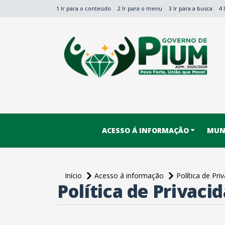
1 Ir para o conteúdo
2 Ir para o menu
3 Ir para a busca
4 
conteúdo do menu
ACESSO Á INFORMAÇÃO
MUNI
Início
Acesso á informação
Política de Pri
Política de Privaci
conteúdo principal