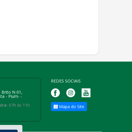
REDES SOCIAIS
 Brito N 01,
ta - Pium- -
ira:
07h às 11h
Mapa do Site