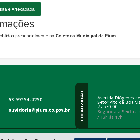
ista e Arrecadada
ormações
obtidos presencialmente na
Coletoria Municipal de Pium
.
LOCALIZAÇÃO
Avenida Diógenes de
63 99254-4250
Setor Alto da Boa Vis
77.570-00
ouvidoria@pium.to.gov.br
Segunda a Sexta-fe
/ 13h ás 17h