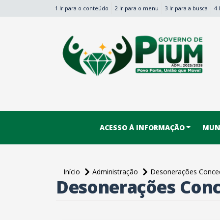
1 Ir para o conteúdo
2 Ir para o menu
3 Ir para a busca
4 
conteúdo do menu
ACESSO Á INFORMAÇÃO
MUNI
Início
Administração
Desonerações Conce
Desonerações Conc
conteúdo principal