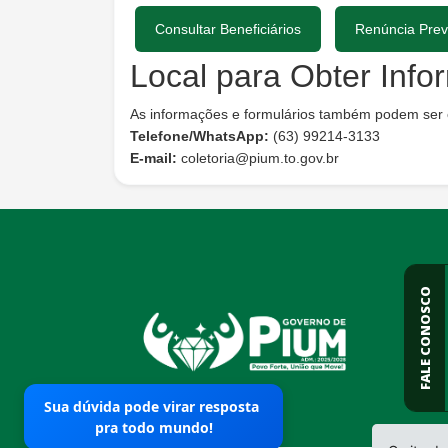
Consultar Beneficiários
Renúncia Prev
Local para Obter Inf
As informações e formulários também podem ser 
Telefone/WhatsApp:
(63) 99214-3133
E-mail:
coletoria@pium.to.gov.br
conteúdo
rodapé
FALE CONOSCO
Sua dúvida pode virar resposta
pra todo mundo!