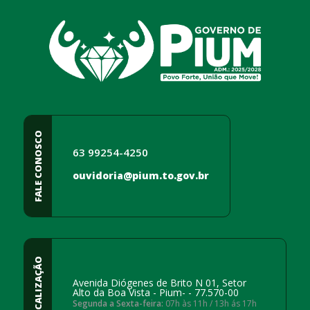
FALE CONOSCO
63 99254-4250
ouvidoria@pium.to.gov.br
LOCALIZAÇÃO
Avenida Diógenes de Brito N 01, Setor
Alto da Boa Vista - Pium- - 77.570-00
Segunda a Sexta-feira:
07h às 11h / 13h ás 17h