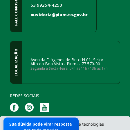
FALE CONOSCO
63 99254-4250
ouvidoria@pium.to.gov.br
LOCALIZAÇÃO
Avenida Diógenes de Brito N 01, Setor
Alto da Boa Vista - Pium- - 77.570-00
Segunda a Sexta-feira:
07h às 11h / 13h ás 17h
REDES SOCIAIS
Mapa do Site
Sua dúvida pode virar resposta
O site da Prefeitura não utiliza cookies e tecnologias