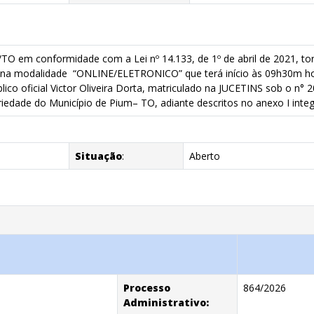
/TO em conformidade com a Lei nº 14.133, de 1º de abril de 2021, tor
, na modalidade “ONLINE/ELETRONICO” que terá início às 09h30m horá
úblico oficial Victor Oliveira Dorta, matriculado na JUCETINS sob o n
edade do Município de Pium– TO, adiante descritos no anexo I integ
Situação
:
Aberto
Processo
864/2026
Administrativo: