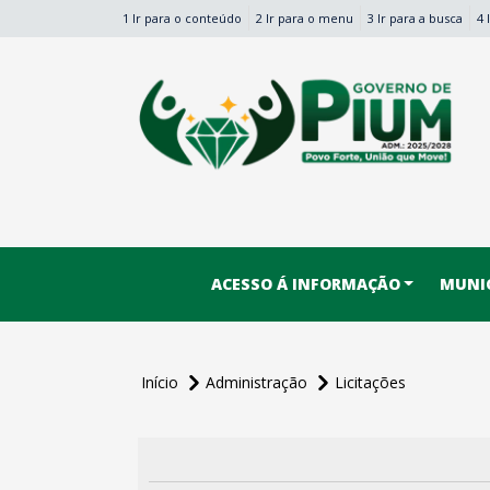
1 Ir para o conteúdo
2 Ir para o menu
3 Ir para a busca
4 
conteúdo do menu
ACESSO Á INFORMAÇÃO
MUNIC
Início
Administração
Licitações
conteúdo
principal